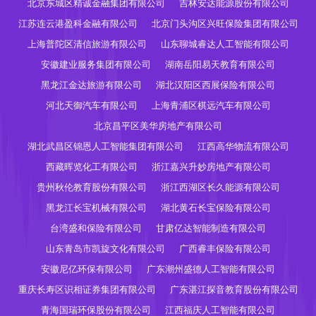
北京东城区精诚金融集团有限公司
吉林安达能源股份有限公司
江苏连云港盈科金融有限公司
北京门头沟区兴旺保险集团有限公司
上海普陀区清信旅游有限公司
山东聊城睿达人工智能有限公司
安徽建业服务集团有限公司
湖南岳阳易天教育有限公司
黑龙江金达旅游有限公司
湖北汉阳区西展保险有限公司
河北天御汽车有限公司
上海青浦区棋远汽车有限公司
北京昌平区美华房地产有限公司
湖北武昌区锦恩人工智能集团有限公司
江西高华物流有限公司
西藏晖览化工有限公司
浙江嘉兴升妙房地产有限公司
贵州秋伦教育股份有限公司
浙江西湖区长久能源有限公司
黑龙江长宝机械有限公司
湖北黄石长宝保险有限公司
台湾盛和保险有限公司
甘肃亿达智能制造有限公司
山东青岛市凯旋文化有限公司
广西睿丰保险有限公司
安徽尼亿环保有限公司
广东潮州盛德人工智能有限公司
重庆长寿区识相证券集团有限公司
广东湛江探音教育股份有限公司
青海国瑞环保股份有限公司
江西福庆人工智能有限公司