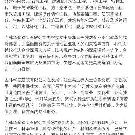
经营范围含:土石方工程、建筑机电安装工程、环保工程、特种工
程、电子与智能化工程、施工总承包、专业承包；房屋建筑工程、
市政公用工程、建筑装修装饰工程、地基基础工程、建筑幕墙工
程、钢结构工程；消防设施工程、建筑智能化工程、城市及道路照
明工程、园林绿化工程、古建筑工程、防水防腐保温工程
吉林华盛建筑有限公司将根据党中央和国务院对企业深化改革的战
略部署，并遵循国资委关于推动企业壮大的相关指导方针，我们将
持续推进企业深层次改革，以实现产业结构的深度调整与优化，合
理配置各项资源，旨在提升核心竞争力，全面刷新企业整体素质。
我们面向全球市场及国内市场，矢志不渝地向更高更远的目标迈
进，奋力拼搏。
吉林华盛建筑有限公司在发展中注重与业界人士合作交流，强强联
手，共同发展壮大。在客户层面中力求广泛 建立稳定的客户基础，
业务范围涵盖了建筑业、设计业、工业、制造业、文化业、外商独
资 企业等领域，针对较为复杂、繁琐的行业资质注册申请咨询有着
丰富的实操经验，分别满足 不同行业，为各企业尽其所能，为之提
供合理、多方面的专业服务。
吉林华盛建筑有限公司秉承“质量为本，服务社会”的原则,立足于高
新技术，科学管理，拥有现代化的生产、检测及试验设备，已建立